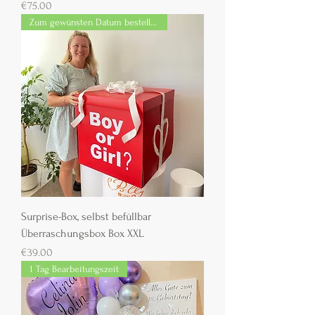
Preis
€75.00
Zum gewünsten Datum bestellbar
Surprise-Box, selbst befüllbar
Überraschungsbox Box XXL
Preis
€39.00
1 Tag Bearbeitungszeit