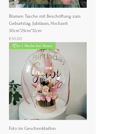
Blumen Tasche mit Beschriftung zum
Geburtstag, Jubiläum, Hochzeit
30cm*25cm*12cm
Preis
€55.00
📦in 1 Woche bei Ihnen
Foto im Geschenkballon