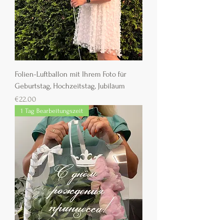
Folien-Luftballon mit Ihrem Foto für
Geburtstag, Hochzeitstag, Jubiläum
Preis
€22.00
1 Tag Bearbeitungszeit