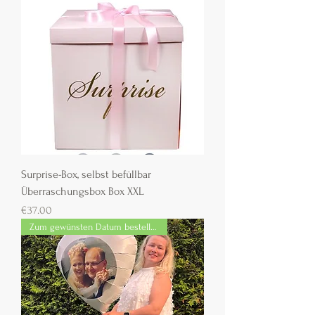
Surprise-Box, selbst befüllbar
Überraschungsbox Box XXL
Preis
€37.00
Zum gewünsten Datum bestellbar