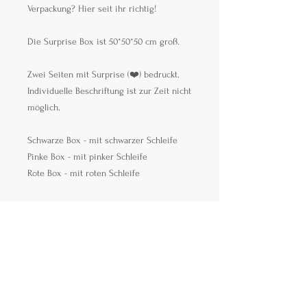
Verpackung? Hier seit ihr richtig!
Die Surprise Box ist 50*50*50 cm groß.
Zwei Seiten mit Surprise (❤️) bedruckt.
Individuelle Beschriftung ist zur Zeit nicht
möglich.
Schwarze Box - mit schwarzer Schleife
Pinke Box - mit pinker Schleife
Rote Box - mit roten Schleife
Die Box wird gefaltet geliefert. Der
Empfänger montiert den Deckel selbst
(Klebeband oder Klebepistole
erforderlich).
Mit einer schönen Satin 🎀 Schleife!