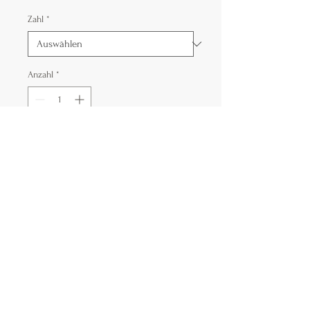
Zahl
*
Anzahl
*
In den Warenkorb
2 Girlande mit 9 Latex Luftballons jede,
(30 cm in Durchmesser) ein Zahl 100 cm
hoch und einen Folienballon-Tiere (85 cm
Hoch).
Die Farbe kann angepasst werden.
Alle Ballons mit Helium gefühlt.
Die Latex Ballon fühlen wir mit Spezial
Klebe und Sie fliegen bis zum 3 Tage. Die