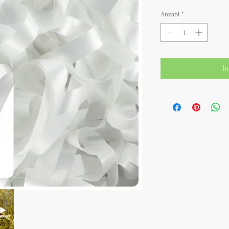
Anzahl
*
I