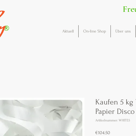
Fre
®
Aktuell
On-line Shop
Über uns
Kaufen 5 kg 
Papier Disco
Artikelnummer: WHITE5
Preis
€104.50