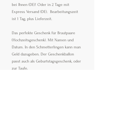
bei Ihnen (DE)! Oder in 2 Tage mit
Express Versand (DE). Bearbeitungszeit
ist 1 Tag, plus Lieferzeit.
Das perfekte Geschenk für Brautpaare
(Hochzeitsgeschenk). Mit Namen und
Datum. In den Schmetterlingen kann man
Geld dazugeben. Der Geschenkballon
passt auch als Geburtstagsgeschenk, oder
zur Taufe.
Es gibt 3 Varianten:
- Geschenkbox mit Praline Ferrero Rocher
- Geschenkbox mit Raffaello
-Geschenkbox mit Praline Ferrero Roscher
und künstlichen Blumen
Der Ballon-Durchmesser ist etwa 60 cm.
Die Komposition komplett