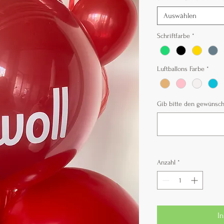
Auswählen
Schriftfarbe
*
Luftballons Farbe
*
Gib bitte den gewünscht
Anzahl
*
I