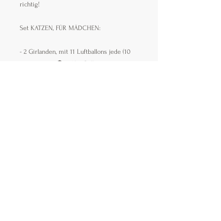
richtig!
Set KATZEN, FÜR MÄDCHEN:
- 2 Girlanden, mit 11 Luftballons jede (10
st. 30 cm im 🔘, inkl. 3 Ballons mit
Konfetti und 1 Herz-Folien-Ballon, mit
Beschriftung (45 cm groß)
- 1 Zahl, 100 cm hoch (falls Sie 2 Zahle
brauchen, kostet es 15 Euro mehr).
- 2 Luftballons Katze -60 cm breit
Die Farbe kann angepasst werden.
Alle Luftballons sind mit Helium gefüllt
Die Ballons ‘fliegen’ bis zu 3 Tage.