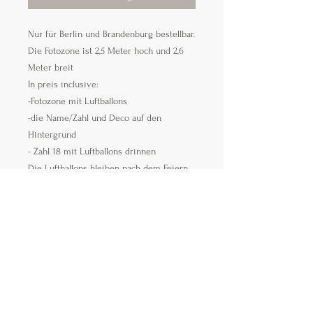
Nur für Berlin und Brandenburg bestellbar.
Die Fotozone ist 2,5 Meter hoch und 2,6
Meter breit
In preis inclusive:
-Fotozone mit Luftballons
-die Name/Zahl und Deco auf den
Hintergrund
- Zahl 18 mit Luftballons drinnen
Die Luftballons bleiben nach dem Feiern
bei euch. Das Geschtell wird abgeholt.
Der Preis ist actual für Berlin-
Marzahn/Berlin-Neu Hochenschönhausen
und Brandenburg/Ahrensfelde.
Für alle andere Bezirken/Region. Bitte
achten Sie dass der Preis ohne
Lieferung/Montage/Abbauen/Entnahme
ist. Diese Kosten berechnen wir