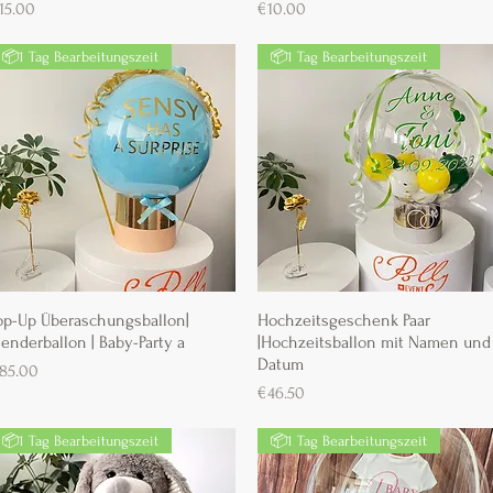
reis
Preis
15.00
€10.00
📦1 Tag Bearbeitungszeit
📦1 Tag Bearbeitungszeit
op-Up Überaschungsballon|
Schnellansicht
Hochzeitsgeschenk Paar
Schnellansicht
enderballon | Baby-Party a
|Hochzeitsballon mit Namen und
Datum
reis
85.00
Preis
€46.50
📦1 Tag Bearbeitungszeit
📦1 Tag Bearbeitungszeit