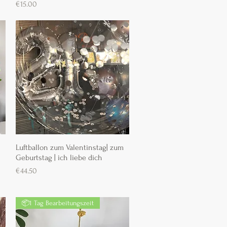
Preis
€15.00
Luftballon zum Valentinstag| zum
Schnellansicht
Geburtstag | ich liebe dich
Preis
€44.50
📦1 Tag Bearbeitungszeit