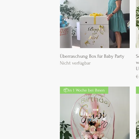
Überraschung Box für Baby Party
Schnellansicht
S
w
Nicht verfügbar
U
P
€
📦in 1 Woche bei Ihnen