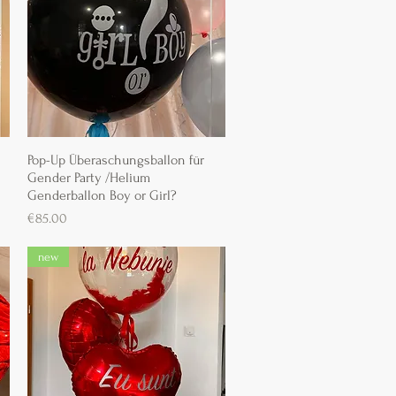
Pop-Up Überaschungsballon für
Schnellansicht
Gender Party /Helium
Genderballon Boy or Girl?
Preis
€85.00
new