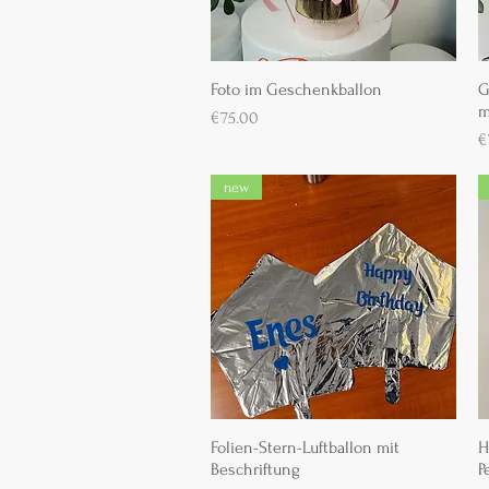
Foto im Geschenkballon
Schnellansicht
G
m
Preis
€75.00
P
€
new
Folien-Stern-Luftballon mit
Schnellansicht
H
Beschriftung
P