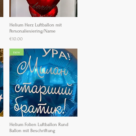
Helium Herz Luftballon mit
Schnellansicht
Personaliesiering/Name
Preis
€10.00
new
t
Helium Folien Luftballon Rund
Schnellansicht
Ballon mit Beschriftung