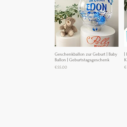
Geschenkballon zur Geburt | Baby
Schnellansicht
|
Ballon | Geburtstagsgeschenk
K
Preis
P
€55.00
€