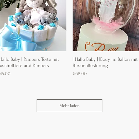
 Hallo Baby | Pampers Torte mit
Schnellansicht
| Hallo Baby | |Body im Ballon mit
Schnellansicht
uscheltiere und Pampers
Personaliesierung
reis
Preis
45.00
€68.00
Mehr laden