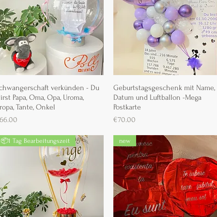
chwangerschaft verkünden - Du
Schnellansicht
Geburtstagsgeschenk mit Name,
Schnellansicht
irst Papa, Oma, Opa, Uroma,
Datum und Luftballon -Mega
ropa, Tante, Onkel
Postkarte
reis
Preis
66.00
€70.00
📦1 Tag Bearbeitungszeit
new