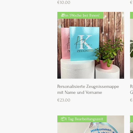
Preis
P
€10.00
€
🎁in 1Woche bei Ihnen!
Personalisierte Zeugnissemappe
Schnellansicht
P
mit Name und Vorname
G
Preis
P
€23.00
€
📦1 Tag Bearbeitungszeit